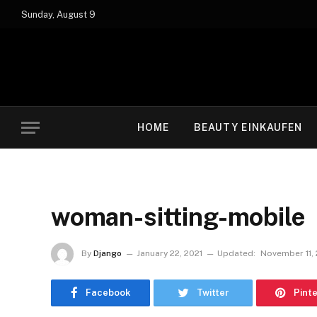
Sunday, August 9
HOME
BEAUTY EINKAUFEN
woman-sitting-mobile
By
Django
January 22, 2021
Updated:
November 11,
Facebook
Twitter
Pint