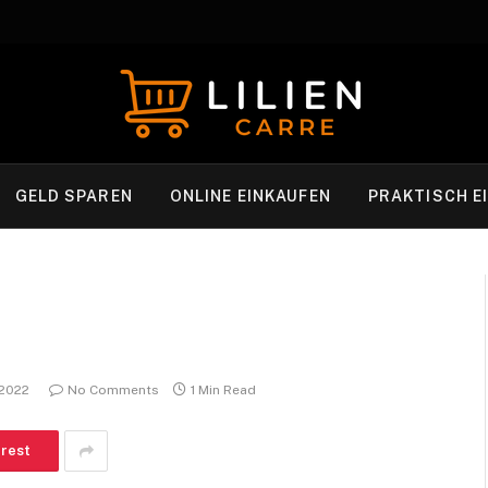
GELD SPAREN
ONLINE EINKAUFEN
PRAKTISCH E
 2022
No Comments
1 Min Read
erest