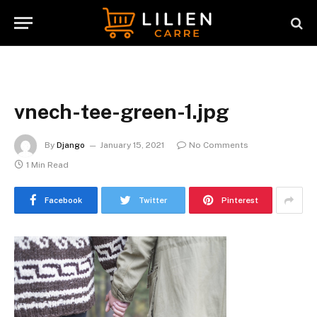
vnech-tee-green-1.jpg
By
Django
January 15, 2021
No Comments
1 Min Read
Facebook
Twitter
Pinterest