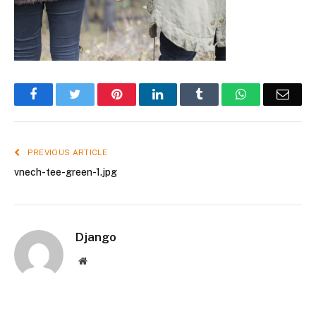
Facebook
Twitter
Pinterest
LinkedIn
Tumblr
WhatsApp
Emai
PREVIOUS ARTICLE
vnech-tee-green-1.jpg
Django
Website