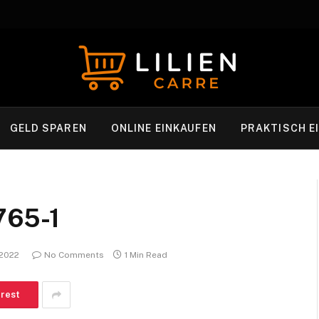
GELD SPAREN
ONLINE EINKAUFEN
PRAKTISCH E
765-1
 2022
No Comments
1 Min Read
erest