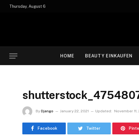
Thursday, August 6
HOME
BEAUTY EINKAUFEN
shutterstock_475480
By
Django
January 22, 2021
Updated:
November 11,
Facebook
Twitter
Pint