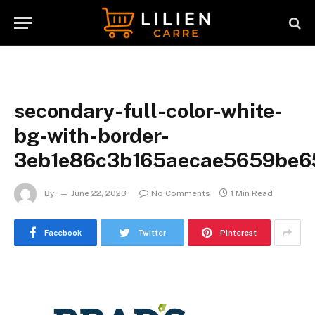
secondary-full-color-white-
bg-with-border-
3eb1e86c3b165aecae5659be6
By
June 22, 2023
No Comments
1 Min Read
Facebook
Twitter
Pinterest