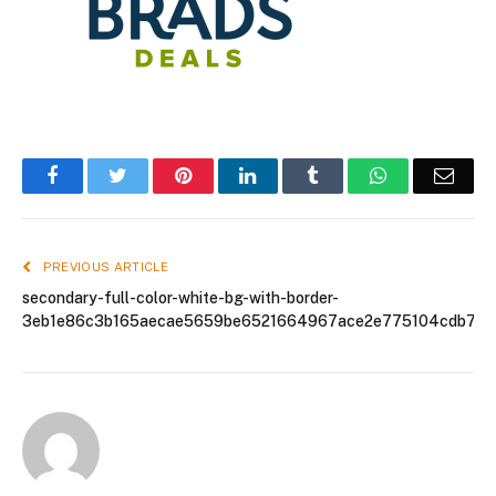
Facebook
Twitter
Pinterest
LinkedIn
Tumblr
WhatsApp
Emai
PREVIOUS ARTICLE
secondary-full-color-white-bg-with-border-
3eb1e86c3b165aecae5659be6521664967ace2e775104cdb78f