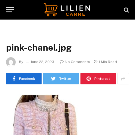
pink-chanel.jpg
By
June 22, 2023
No Comments
1 Min Read
Facebook
Twitter
Pinterest