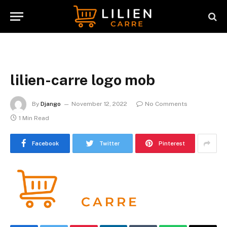
lilien-carre logo mob
By
Django
November 12, 2022
No Comments
1 Min Read
Facebook
Twitter
Pinterest