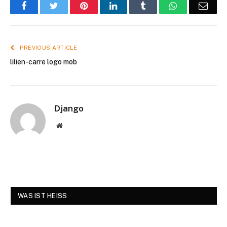
Facebook
Twitter
Pinterest
LinkedIn
Tumblr
WhatsApp
Emai
PREVIOUS ARTICLE
lilien-carre logo mob
Django
Website
WAS IST HEISS