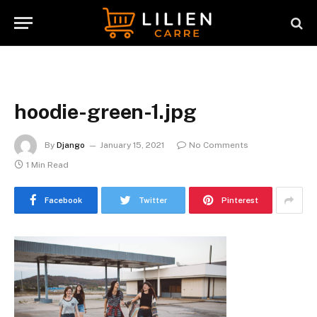
hoodie-green-1.jpg
By
Django
January 15, 2021
No Comments
1 Min Read
Facebook
Twitter
Pinterest