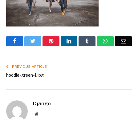
Facebook
Twitter
Pinterest
LinkedIn
Tumblr
WhatsApp
Emai
PREVIOUS ARTICLE
hoodie-green-1.jpg
Django
Website