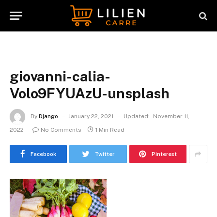
giovanni-calia-
Volo9FYUAzU-unsplash
By
Django
January 22, 2021
Updated:
November 11,
2022
No Comments
1 Min Read
Facebook
Twitter
Pinterest