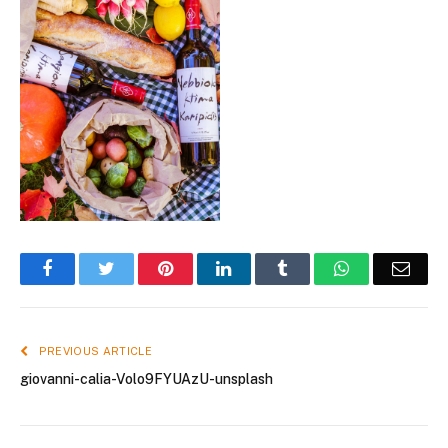
Facebook
Twitter
Pinterest
LinkedIn
Tumblr
WhatsApp
Emai
PREVIOUS ARTICLE
giovanni-calia-Volo9FYUAzU-unsplash