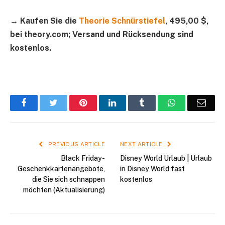
→ Kaufen Sie die
Theorie Schnürstiefel
, 495,00 $,
bei theory.com; Versand und Rücksendung sind
kostenlos.
Facebook
Twitter
Pinterest
LinkedIn
Tumblr
WhatsApp
Emai
PREVIOUS ARTICLE
NEXT ARTICLE
Black Friday-
Disney World Urlaub | Urlaub
Geschenkkartenangebote,
in Disney World fast
die Sie sich schnappen
kostenlos
möchten (Aktualisierung)