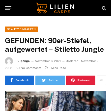
BEAUTY EINKAUFEN
GEFUNDEN: 90er-Stiefel,
aufgewertet – Stiletto Jungle
By
Django
November 6, 2021
Updated:
November 21,
2022
No Comments
2 Mins Read
Facebook
Twitter
Pinterest