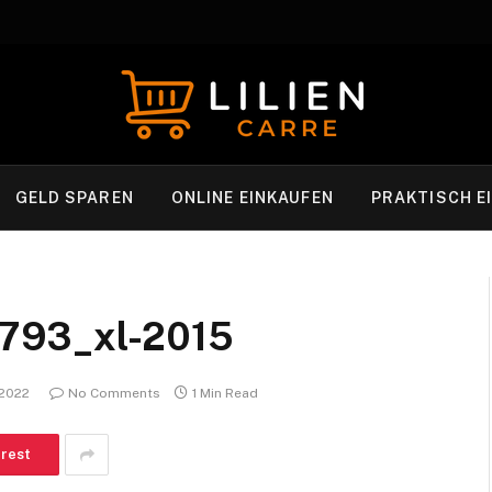
GELD SPAREN
ONLINE EINKAUFEN
PRAKTISCH E
793_xl-2015
 2022
No Comments
1 Min Read
erest