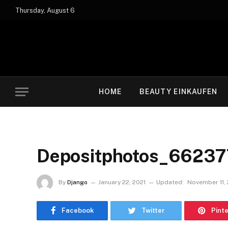
Thursday, August 6
HOME
BEAUTY EINKAUFEN
Depositphotos_66237
By
Django
January 22, 2021
Updated:
November 11,
Facebook
Twitter
Pint